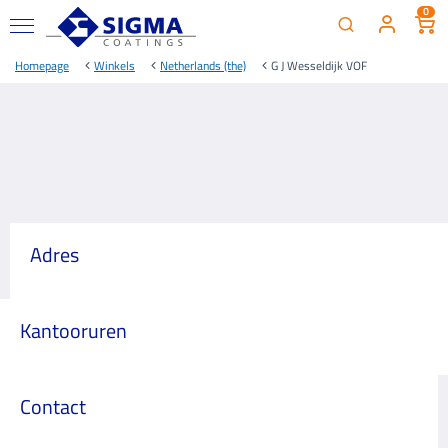
0
Homepage
Winkels
Netherlands (the)
G J Wesseldijk VOF
Adres
Kantooruren
Contact