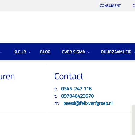
CONSUMENT
C
KLEUR
BLOG
OVER SIGMA
DUURZAAMHEID
uren
Contact
t:
0345-247 116
t:
097046423570
.
m:
beesd@felixverfgroep.nl