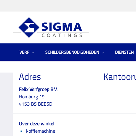
VERF
SCHILDERSBENODIGDHEDEN
DIENSTEN
Homepage
Winkels
Netherlands (the)
Felix Verfgroep B.V.
Adres
Kantoor
Felix Verfgroep B.V.
Homburg 19
Felix Verfgroep B.V
4153 BS BEESD
Over deze winkel
koffiemachine