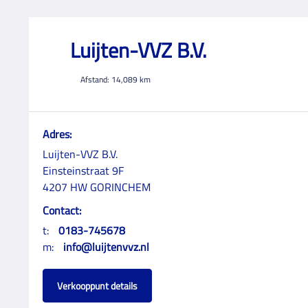
Luijten-VVZ B.V.
Afstand:
14,089
km
Adres:
Luijten-VVZ B.V.
Einsteinstraat 9F
4207 HW GORINCHEM
Contact:
t:
0183-745678
m:
info@luijtenvvz.nl
Verkooppunt details