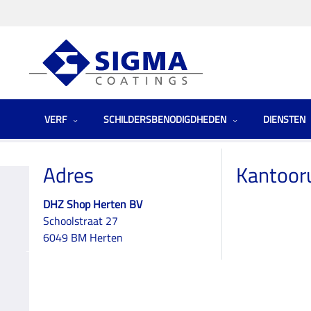
VERF
SCHILDERSBENODIGDHEDEN
DIENSTEN
Homepage
Winkels
Netherlands (the)
DHZ Shop Herten BV
Adres
Kantoor
DHZ Shop Herten BV
Schoolstraat 27
DHZ Shop Herten
6049 BM Herten
BV