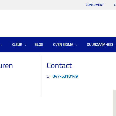
CONSUMENT
C
KLEUR
BLOG
OVER SIGMA
DUURZAAMHEID
uren
Contact
t:
047-5318149