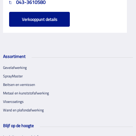
t:
043-3610580
Verkooppunt details
Assortiment
Gevelafwerking
SprayMaster
Beitsen en vernissen
Metaal en kunststofafwerking
Vloercoatings
Wand en plafondafwerking
Blijf op de hoogte