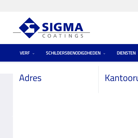
VERF
SCHILDERSBENODIGDHEDEN
DIENSTEN
Homepage
Winkels
Netherlands (the)
Decokay Hoekstra 50800
Adres
Kantoor