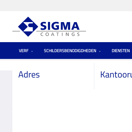
VERF
SCHILDERSBENODIGDHEDEN
DIENSTEN
Homepage
Winkels
Netherlands (the)
Decokay Donkersloot
Adres
Kantoor