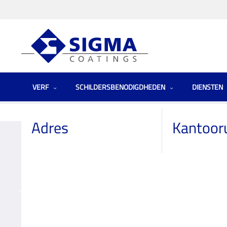
VERF
SCHILDERSBENODIGDHEDEN
DIENSTEN
Homepage
Winkels
Netherlands (the)
Decokay de Groot
Adres
Kantoor