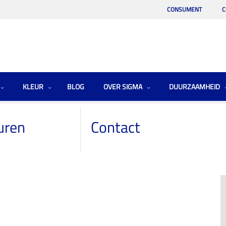
CONSUMENT
C
KLEUR
BLOG
OVER SIGMA
DUURZAAMHEID
V.O.F.
uren
Contact