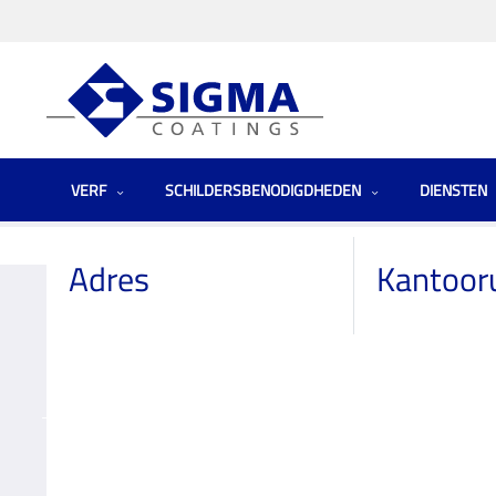
VERF
SCHILDERSBENODIGDHEDEN
DIENSTEN
Homepage
Winkels
Netherlands (the)
Deco Home van den Bogaard 
Adres
Kantoor