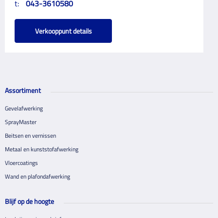
t:
043-3610580
Verkooppunt details
Assortiment
Gevelafwerking
SprayMaster
Beitsen en vernissen
Metaal en kunststofafwerking
Vloercoatings
Wand en plafondafwerking
Blijf op de hoogte