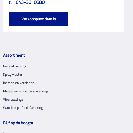
t:
043-3610580
Verkooppunt details
Assortiment
Gevelafwerking
SprayMaster
Beitsen en vernissen
Metaal en kunststofafwerking
Vloercoatings
Wand en plafondafwerking
Blijf op de hoogte