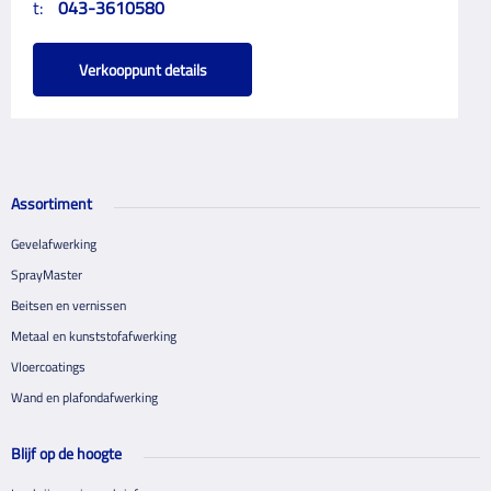
t:
043-3610580
Verkooppunt details
Assortiment
Gevelafwerking
SprayMaster
Beitsen en vernissen
Metaal en kunststofafwerking
Vloercoatings
Wand en plafondafwerking
Blijf op de hoogte