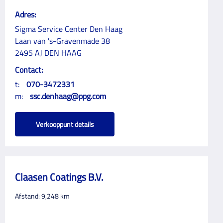
Adres:
Sigma Service Center Den Haag
Laan van 's-Gravenmade 38
2495 AJ DEN HAAG
Contact:
t:
070-3472331
m:
ssc.denhaag@ppg.com
Verkooppunt details
Claasen Coatings B.V.
Afstand:
9,248
km