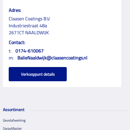
Adres:
Claasen Coatings B.V.
Industriestraat 48a
2671CT NAALDWIJK
Contact:
t:
0174-610067
m:
BalieNaaldwijk@claasencoatings.nl
Verkooppunt details
Assortiment
Gevelafwerking
SprayMaster