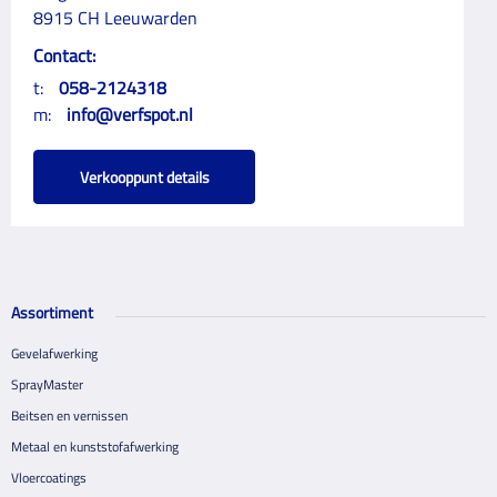
8915 CH Leeuwarden
Contact:
t:
058-2124318
m:
info@verfspot.nl
Verkooppunt details
Assortiment
Gevelafwerking
SprayMaster
Beitsen en vernissen
Metaal en kunststofafwerking
Vloercoatings