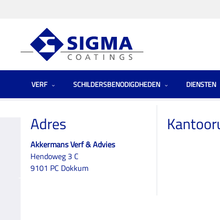
VERF
SCHILDERSBENODIGDHEDEN
DIENSTEN
Homepage
Winkels
Fryslân
Akkermans Verf & Advies
Adres
Kantoor
Akkermans Verf & Advies
Hendoweg 3 C
Akkermans Verf &
9101 PC Dokkum
Advies