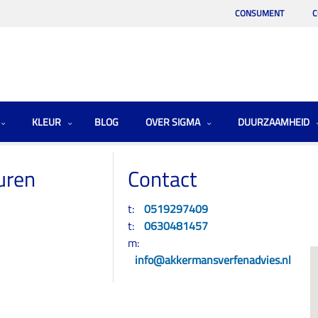
CONSUMENT
C
KLEUR
BLOG
OVER SIGMA
DUURZAAMHEID
uren
Contact
t:
0519297409
t:
0630481457
m:
info@akkermansverfenadvies.nl