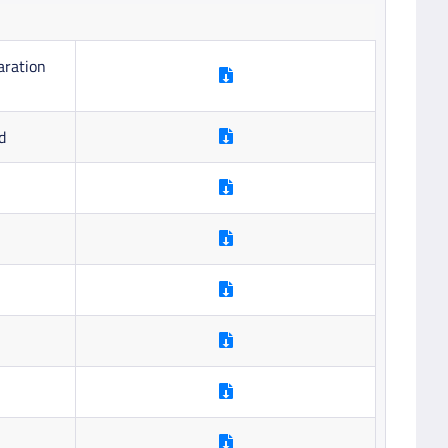
aration
d