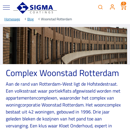
0
Homepage
Blog
Woonstad Rotterdam
Complex Woonstad Rotterdam
Aan de rand van Rotterdam-West ligt de Hofstedestraat.
Een volksstraat waar portiekflats afgewisseld worden met
appartementencomplexen, waaronder het complex van
woningcorporatie Woonstad Rotterdam. Het wooncomplex
bestaat uit 42 woningen, gebouwd in 1996. Drie jaar
geleden bleken de kozijnen van het pand toe aan
vervanging. Een klus waar Kloet Onderhoud, expert in