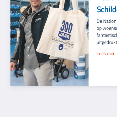
Schil
De Nation
op woensda
fantastisc
uitgedrukt
Lees mee