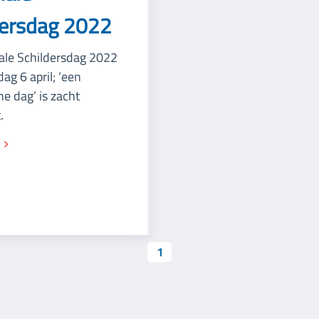
dersdag 2022
ale Schildersdag 2022
g 6 april; ‘een
he dag’ is zacht
.
r
1