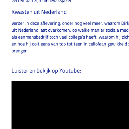
vertelt aan zijn medevaksjaken.
Kwasten uit Nederland
Verder in deze aflevering, onder nog veel meer: waarom Dirk
uit Nederland laat overkomen, op welke manier sociale medi
als eenmansbedrijf toch veel collega’s heeft, waarom hij zic
en hoe hij ooit eens van top tot teen in cellofaan gewikkeld
brengen.
Luister en bekijk op Youtube: