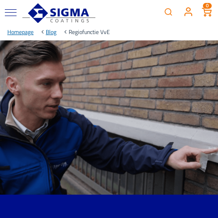
0
Homepage
Blog
Regiofunctie VvE