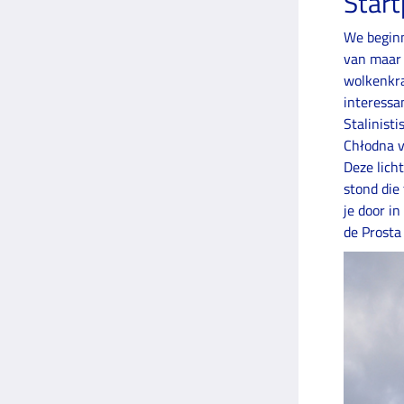
Star
We begin
van maar 
wolkenkra
interessa
Stalinisti
Chłodna v
Deze lich
stond die
je door in
de Prosta 