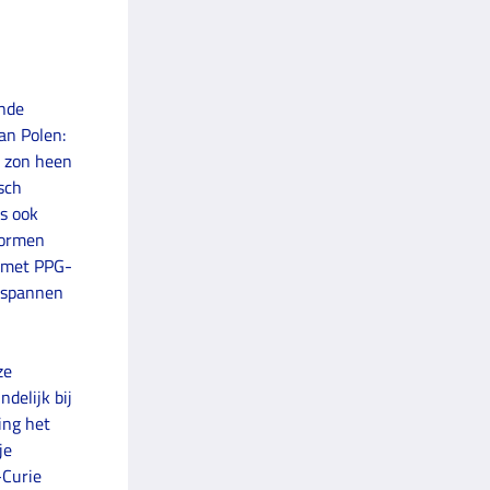
ende
an Polen:
e zon heen
sch
is ook
vormen
d met PPG-
tspannen
ze
delijk bij
ing het
je
-Curie