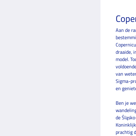
Coper
Aan de ra
bestemmin
Copernicu
draaide, 
model. To
voldoende
van weten
Sigma-pro
en geniet
Ben je we
wandeling.
de Śląsko
Koninklijk
prachtig 