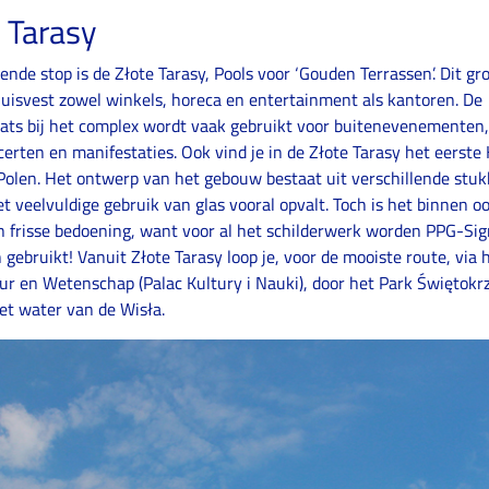
 Tarasy
ende stop is de Złote Tarasy, Pools voor ‘Gouden Terrassen’. Dit gr
uisvest zowel winkels, horeca en entertainment als kantoren. De
ats bij het complex wordt vaak gebruikt voor buitenevenementen,
certen en manifestaties. Ook vind je in de Złote Tarasy het eerste
Polen. Het ontwerp van het gebouw bestaat uit verschillende stuk
et veelvuldige gebruik van glas vooral opvalt. Toch is het binnen o
n frisse bedoening, want voor al het schilderwerk worden PPG-Si
gebruikt! Vanuit Złote Tarasy loop je, voor de mooiste route, via h
ur en Wetenschap (Palac Kultury i Nauki), door het Park Świętokr
het water van de Wisła.