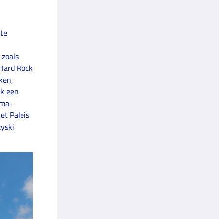
ote
 zoals
 Hard Rock
ken,
ok een
gma-
et Paleis
zyski