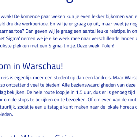
uwvak! De komende paar weken kun je even lekker bijkomen van 
eld drukke werkperiode. En wil je er graag op uit, maar weet je nog
aarnaartoe? Dan geven wij je graag een aantal leuke reistips. In o
met Sigma’ nemen we je elke week mee naar verschillende landen 
eukste plekken met een Sigma-tintje. Deze week: Polen!
om in Warschau!
 reis is eigenlijk meer een stedentrip dan een landreis. Maar War
 zo ontzettend veel te bieden! Alle bezienswaardigheden van deze
dag bekijken. De hele route loop je in 1,5 uur, dus er is genoeg tijd
r om de stops te bekijken en te bezoeken. Of om even van de rout
tuurlijk, zodat je een uitstapje kunt maken naar de lokale horeca 
ieden.