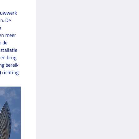
bouwwerk
n. De
n
een meer
p de
tallatie.
een brug
ng bereik
) richting