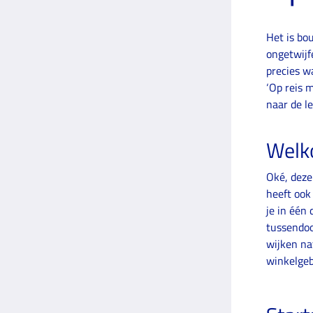
Het is bo
ongetwijf
precies w
‘Op reis 
naar de l
Welk
Oké, deze
heeft ook
je in één 
tussendoo
wijken na
winkelgeb