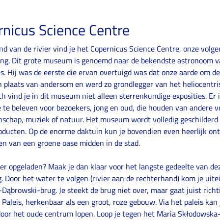
nicus Science Centre
nd van de rivier vind je het Copernicus Science Centre, onze volg
g. Dit grote museum is genoemd naar de bekendste astronoom v
s. Hij was de eerste die ervan overtuigd was dat onze aarde om d
in plaats van andersom en werd zo grondlegger van het heliocentri
ch vind je in dit museum niet alleen sterrenkundige exposities. Er 
 te beleven voor bezoekers, jong en oud, die houden van andere 
schap, muziek of natuur. Het museum wordt volledig geschilder
ducten. Op de enorme daktuin kun je bovendien even heerlijk on
en van een groene oase midden in de stad.
er opgeladen? Maak je dan klaar voor het langste gedeelte van de
 Door het water te volgen (rivier aan de rechterhand) kom je uitein
-Dąbrowski-brug. Je steekt de brug niet over, maar gaat juist richt
 Paleis, herkenbaar als een groot, roze gebouw. Via het paleis kan 
door het oude centrum lopen. Loop je tegen het Maria Skłodowska