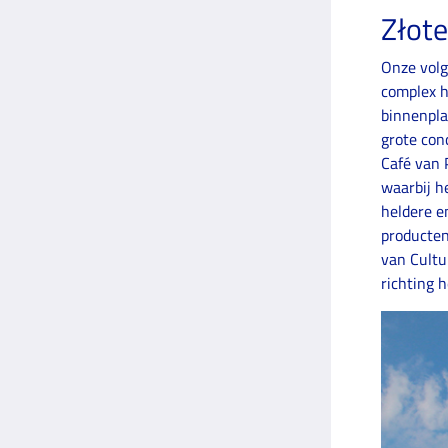
Złote
Onze volg
complex h
binnenpla
grote con
Café van 
waarbij h
heldere e
producten 
van Cultu
richting 