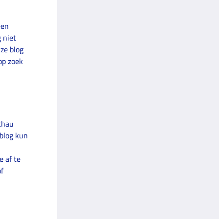
een
 niet
nze blog
op zoek
schau
 blog kun
e af te
of