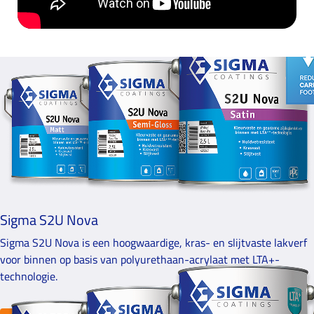
Sigma S2U Nova
Sigma S2U Nova is een hoogwaardige, kras- en slijtvaste lakverf
voor binnen op basis van polyurethaan-acrylaat met LTA+-
technologie.