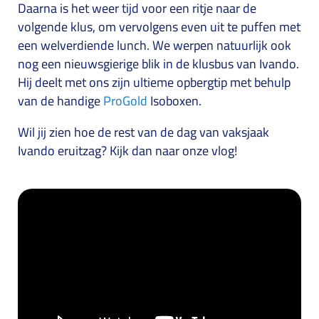
Daarna is het weer tijd voor een ritje naar de
volgende klus, om vervolgens even uit te puffen met
een welverdiende lunch. We werpen natuurlijk ook
nog een nieuwsgierige blik in de klusbus van Ivando.
Hij deelt met ons zijn ultieme opbergtip met behulp
van de handige
ProGold
Isoboxen.
Wil jij zien hoe de rest van de dag van vaksjaak
Ivando eruitzag? Kijk dan naar onze vlog!