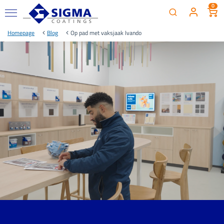
0
Homepage
Blog
Op pad met vaksjaak Ivando