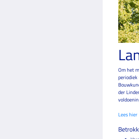
La
Om het mo
periodiek
Bouwkundi
der Linde
voldoening
​Lees hier
Betrokk