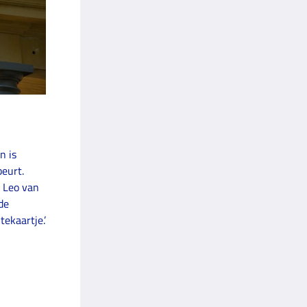
n is
beurt.
 Leo van
de
tekaartje.’