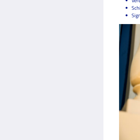
Ver
Schi
Sig