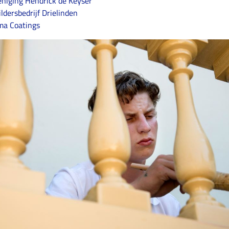
eniging Hendrick de Keyser
ldersbedrijf Drielinden
ma Coatings