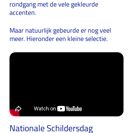
rondgang met de vele gekleurde
accenten.
Maar natuurlijk gebeurde er nog veel
meer. Hieronder een kleine selectie.
Nationale Schildersdag