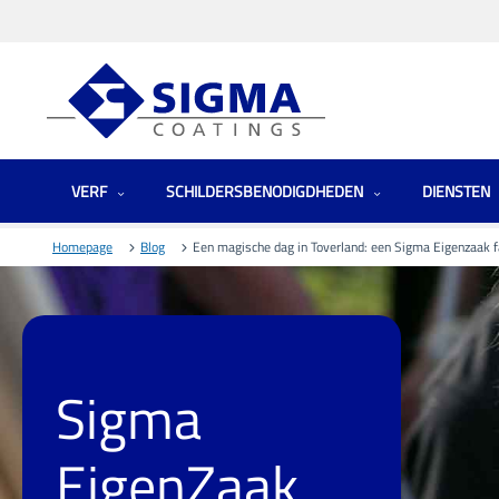
VERF
SCHILDERSBENODIGDHEDEN
DIENSTEN
Homepage
Blog
Een magische dag in Toverland: een Sigma Eigenzaak f
Sigma
EigenZaak