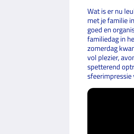
Wat is er nu le
met je familie 
goed en organi
familiedag in h
zomerdag kwame
vol plezier, av
spetterend opt
sfeerimpressie 