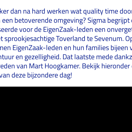
uker dan na hard werken wat quality time doo
in een betoverende omgeving? Sigma begrijpt d
seerde voor de EigenZaak-leden een onverget
et sprookjesachtige Toverland te Sevenum. O
n EigenZaak-leden en hun families bijeen 
ontuur en gezelligheid. Dat laatste mede dankz
reden van Mart Hoogkamer. Bekijk hieronder
van deze bijzondere dag!