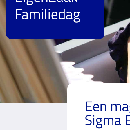
Familiedag
Een mag
Sigma E