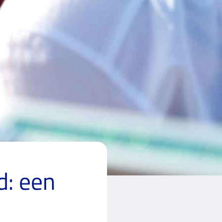
d: een