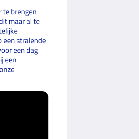
r te brengen
it maar al te
elijke
p een stralende
voor een dag
ij een
 onze