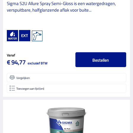
Sigma S2U Allure Spray Semi-Gloss is een watergedragen,
Perfax
1
verspuitbare, halfglanzende aflak voor buite...
Primacover
4
ProGold
207
Quick
3
Red Devil
1
Vanaf
Repair Care
25
Bestellen
€ 94,77
exclusief BTW
Rupes
7
SIA
9
Vergelijken
Sigma Coatings
101
Toevoegen aan lijst(en)
Sika
4
Silberschnitt
1
Skyworks
6
Soudal Kitten
1