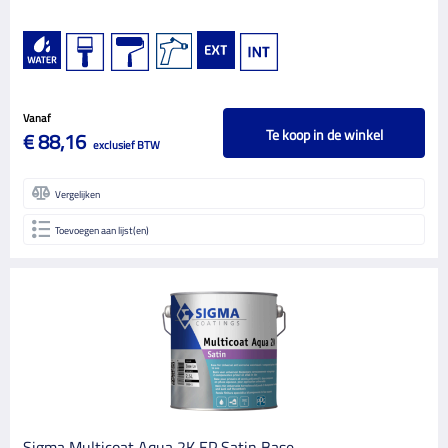
Vanaf
Te koop in de winkel
€ 88,16
exclusief BTW
Vergelijken
Toevoegen aan lijst(en)
Sigma Multicoat Aqua 2K EP Satin Base