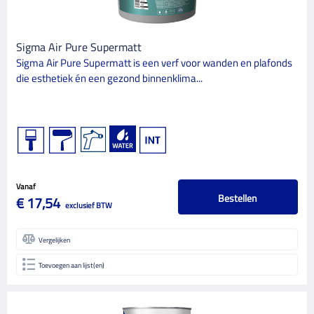
Spontex
1
Sigma Air Pure Supermatt
Staalmeester
6
Sigma Air Pure Supermatt is een verf voor wanden en plafonds
Sudwest
4
die esthetiek én een gezond binnenklima...
TQC
2
Toupret
4
Trae Lyx
5
Vetec
3
Vanaf
Vista DN
Bestellen
7
€ 17,54
exclusief BTW
Wagner
14
Vergelijken
Workman
8
Toevoegen aan lijst(en)
Zwaluw
7
CATEGORIE