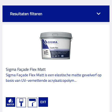
Resultaten filteren
MERK
3M
13
Altrex
4
Anza
1
Avis
Sigma Façade Flex Matt
3
Sigma Façade Flex Matt is een elastische matte gevelverf op
Bahco
6
basis van UV-vernettende acrylaatcopolym...
Bleko
1
Bolivia
2
Cerva
3