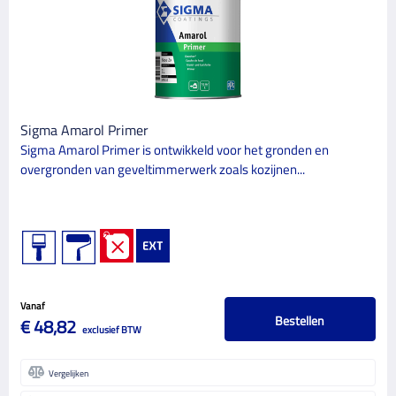
448
Schildersbenodigdheden
107
Verf
GLANSGRAAD
Eiglans
4
Sigma Amarol Primer
Sigma Amarol Primer is ontwikkeld voor het gronden en
Extra mat
1
overgronden van geveltimmerwerk zoals kozijnen...
Halfglans
8
Halfmat
3
Hoogglans
9
Mat
47
Vanaf
Supermat
2
Bestellen
€ 48,82
exclusief BTW
Zijdeglans
27
Vergelijken