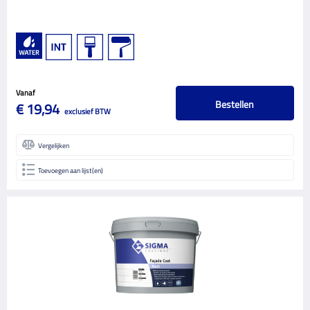
Vanaf
Bestellen
€ 19,94
exclusief BTW
Vergelijken
Toevoegen aan lijst(en)