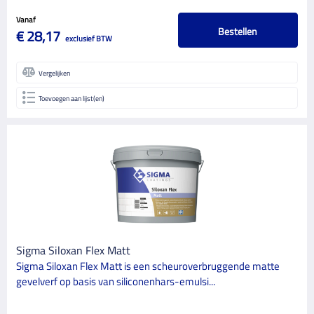
Connectra
1
Vanaf
Deco North Paint Related
6
Bestellen
€ 28,17
exclusief BTW
Deco North Specialities
1
Vergelijken
Dekker
1
Toevoegen aan lijst(en)
Den Braven
2
Endstra
4
Epoca
1
Eurogrit
1
Eurolux
2
Festool
8
Sigma Siloxan Flex Matt
Flex
3
Sigma Siloxan Flex Matt is een scheuroverbruggende matte
gevelverf op basis van siliconenhars-emulsi...
Glidden
9
Glyptos
1