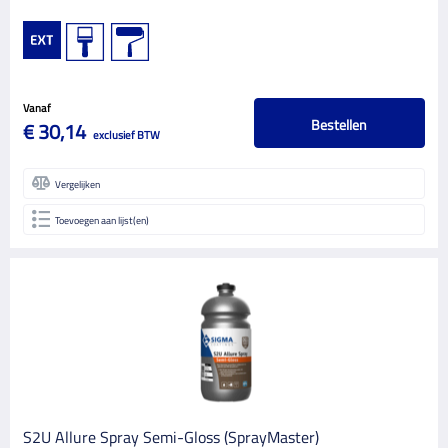
Graco
8
Hildering
5
Jansen
4
Vanaf
Bestellen
€ 30,14
Kip Tape
3
exclusief BTW
Lion
2
Vergelijken
Mascot
4
Toevoegen aan lijst(en)
Mirka
19
Nikutex
1
Noelle
1
Non Paint Sigma
1
Olfa
2
PPG
2
S2U Allure Spray Semi-Gloss (SprayMaster)