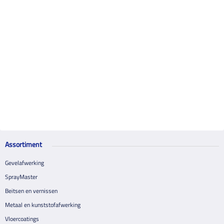
Assortiment
Gevelafwerking
SprayMaster
Beitsen en vernissen
Metaal en kunststofafwerking
Vloercoatings