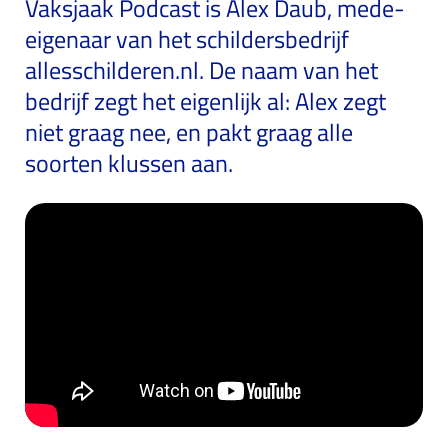
Vaksjaak Podcast is Alex Daub, mede-
eigenaar van het schildersbedrijf
allesschilderen.nl. De naam van het
bedrijf zegt het eigenlijk al: Alex zegt
niet graag nee, en pakt graag alle
soorten klussen aan.